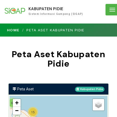
KABUPATEN PIDIE
To
Sistem Informasi Gampong (SIGAP)
na
HOME
PETA ASET KABUPATEN PIDIE
Peta Aset Kabupaten
Pidie
Peta Aset
Kabupaten Pidie
+
6
−
15