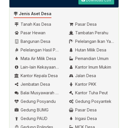
Download CSV
Jenis Aset Desa
Tanah Kas Desa
Pasar Desa
Pasar Hewan
Tambatan Perahu
Bangunan Desa
Pelelangan Ikan Yang Dikelola Oleh Desa
Pelelangan Hasil Pertanian
Hutan Milik Desa
Mata Air Milik Desa
Pemandian Umum
Lain-lain Kekayaan Asli Desa
Kantor Imum Mukim
Kantor Kepala Desa
Jalan Desa
Jembatan Desa
Kantor PKK
Balai Musyawarah Desa
Kantor Tuha Peut
Gedung Posyandu
Gedung Posyantek
Gedung BUMG
Pasar Desa
Gedung PAUD
Irigasi Desa
Gedung Polindes
MCK Desa