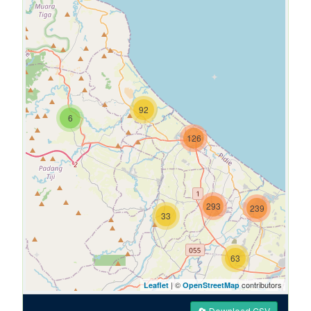
92
6
126
293
239
33
63
| ©
contributors
Leaflet
OpenStreetMap